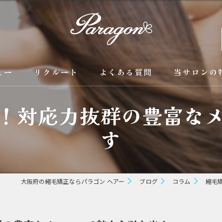
ュー
リクルート
よくある質問
当サロンの
！対応力抜群の豊富な
京都の縮毛矯
す
カラー
トリートメン
ブリーチ縮毛
大阪府の縮毛矯正ならパラゴン ヘアー
ブログ
コラム
縮毛
酸性縮毛矯正