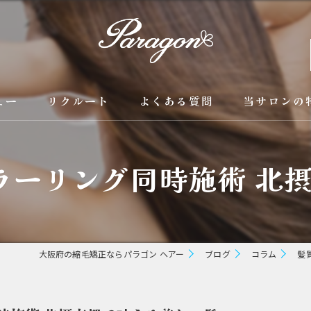
ュー
リクルート
よくある質問
当サロンの
京都の縮毛矯
カラーリング同時施術 北
カラー
トリートメン
ブリーチ縮毛
大阪府の縮毛矯正ならパラゴン ヘアー
ブログ
コラム
髪
酸性縮毛矯正