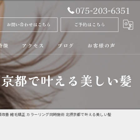
075-203-6351
お問い合わせはこちら
ご予約はこちら
特徴
アクセス
ブログ
お客様の声
正
コラム
摂京都で叶える美しい髪
ト
矯正
質改善 縮毛矯正 カラーリング同時施術 北摂京都で叶える美しい髪