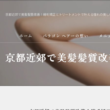
京都近郊で美髪髪質改善！縮毛矯正とトリートメントで叶える憧れの美し
ホーム
パラゴン ヘアーの想い
メニ
京都近郊で美髪髪質改
サービス