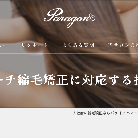
ュー
リクルート
よくある質問
当サロンの
京都の縮毛矯
ーチ縮毛矯正に対応する
カラー
トリートメン
ブリーチ縮毛
大阪府の縮毛矯正ならパラゴン ヘアー
酸性縮毛矯正