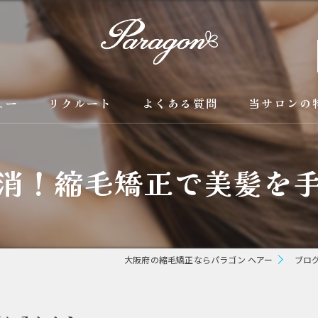
ュー
リクルート
よくある質問
当サロンの
京都の縮毛矯
消！縮毛矯正で美髪を
カラー
トリートメン
ブリーチ縮毛
大阪府の縮毛矯正ならパラゴン ヘアー
ブロ
酸性縮毛矯正