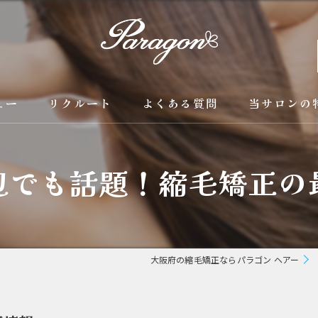
ュー
リクルート
よくある質問
当サロンの
京都の縮毛矯
辺でも話題！縮毛矯正の
カラー
トリートメン
ブリーチ縮毛
大阪府の縮毛矯正ならパラゴン ヘアー
酸性縮毛矯正