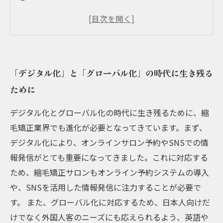
世界
成功する企業に共通する「デジタル変革」の姿
勢
グローバル競争に対応するための海外展開戦略
「デジタル化」と「グローバル化」の時代に生き残る
デジタルマーケティングで効率的な顧客獲得を
ために
実現する方法
デジタル化とグローバル化の時代に生き残るために、縮
毛矯正業界でも進化が必要となってきています。まず、
デジタル化により、オンラインサロン予約やSNSでの情
報発信がとても重要になってきました。これに対応する
ため、縮毛矯正サロンもオンライン予約システムの導入
や、SNSを活用した情報発信に注力することが必要で
す。 また、グローバル化に対応するため、日本人向けだ
けでなく外国人客のニーズにも応えられるよう、英語や