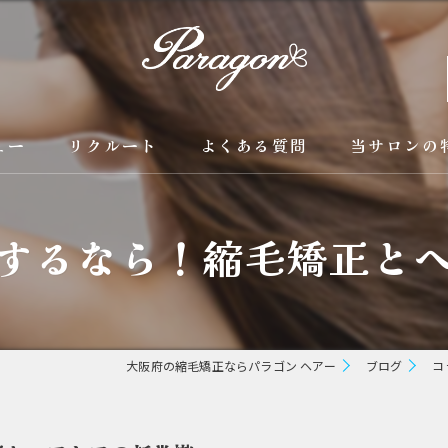
ュー
リクルート
よくある質問
当サロンの
京都の縮毛矯
するなら！縮毛矯正と
カラー
トリートメン
ブリーチ縮毛
大阪府の縮毛矯正ならパラゴン ヘアー
ブログ
コ
酸性縮毛矯正