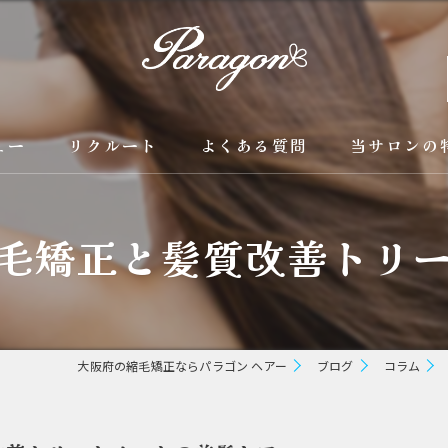
ュー
リクルート
よくある質問
当サロンの
京都の縮毛矯
毛矯正と髪質改善トリ
カラー
トリートメン
ブリーチ縮毛
大阪府の縮毛矯正ならパラゴン ヘアー
ブログ
コラム
酸性縮毛矯正