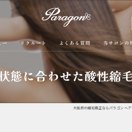
ュー
リクルート
よくある質問
当サロンの
京都の縮毛矯
状態に合わせた酸性縮
カラー
トリートメン
ブリーチ縮毛
大阪府の縮毛矯正ならパラゴン ヘア
酸性縮毛矯正