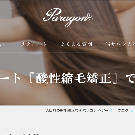
ュー
リクルート
よくある質問
当サロンの
京都の縮毛矯
ート『酸性縮毛矯正』
カラー
トリートメン
ブリーチ縮毛
大阪府の縮毛矯正ならパラゴン ヘアー
ブログ
酸性縮毛矯正