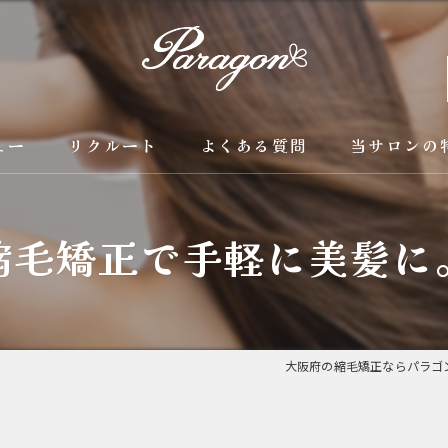
ュー
リクルート
よくある質問
当サロンの
京都の縮毛矯
縮毛矯正で手軽に美髪に
カラー
トリートメン
ブリーチ縮毛
大阪府の縮毛矯正ならパラゴン
酸性縮毛矯正