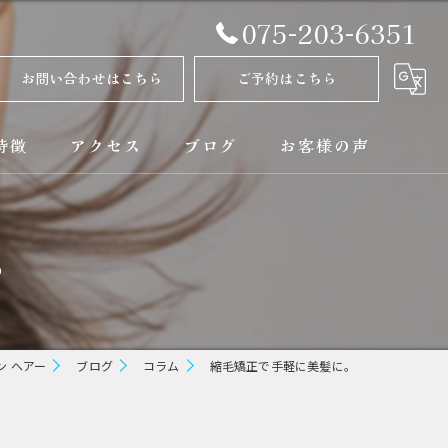
075-203-6351
お問い合わせはこちら
ご予約はこちら
特徴
アクセス
ブログ
お客様の声
正
コラム
。
ト
矯正
 ヘアー
ブログ
コラム
縮毛矯正で手軽に美髪に。