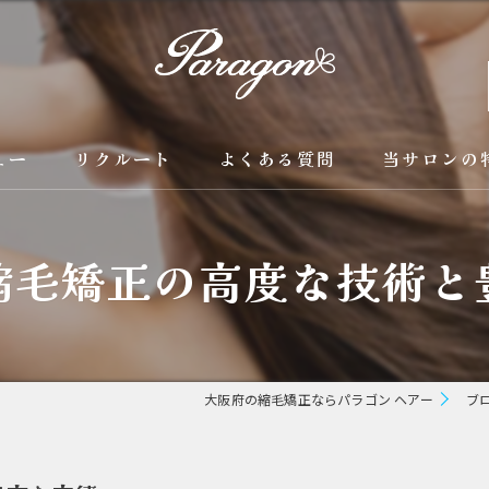
ュー
リクルート
よくある質問
当サロンの
京都の縮毛矯
縮毛矯正の高度な技術と
カラー
トリートメン
ブリーチ縮毛
大阪府の縮毛矯正ならパラゴン ヘアー
ブ
酸性縮毛矯正