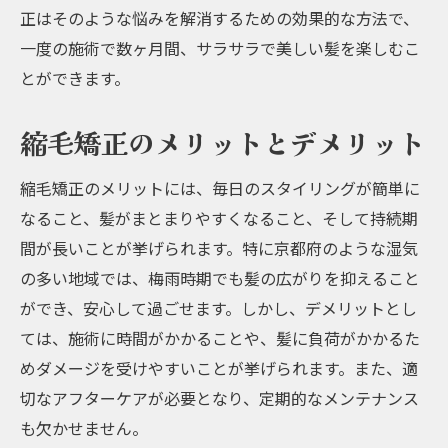
正はそのような悩みを解消するための効果的な方法で、
方
一度の施術で数ヶ月間、サラサラで美しい髪を楽しむこ
縮毛矯正を受ける前に知っておくべきポイント
とができます。
事前にカウンセリングを受ける重要性
縮毛矯正前の髪の状態チェック
縮毛矯正のメリットとデメリット
アレルギー反応の確認方法
縮毛矯正のメリットには、毎日のスタイリングが簡単に
自宅での事前準備と注意点
なること、髪がまとまりやすくなること、そして持続期
施術後のダメージを軽減する方法
間が長いことが挙げられます。特に京都府のような湿気
縮毛矯正前に避けるべきヘアケア製品
の多い地域では、梅雨時期でも髪の広がりを抑えること
くせ毛改善に効果的な京都府の縮毛矯正サロン
ができ、安心して過ごせます。しかし、デメリットとし
特集
ては、施術に時間がかかることや、髪に負荷がかかるた
くせ毛に悩む人におすすめのサロン
めダメージを受けやすいことが挙げられます。また、適
最新の縮毛矯正技術を提供するサロン
切なアフターケアが必要となり、定期的なメンテナンス
京都で評判の高いサロン紹介
も欠かせません。