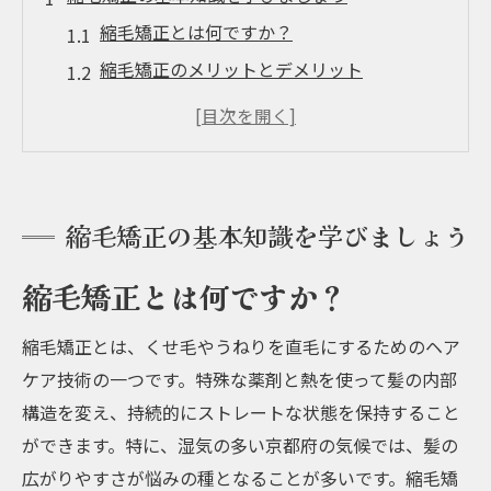
縮毛矯正とは何ですか？
縮毛矯正のメリットとデメリット
縮毛矯正の施術プロセス
縮毛矯正に使用される薬剤の種類
縮毛矯正とストレートパーマの違い
縮毛矯正の持続期間とメンテナンス方法
縮毛矯正の基本知識を学びましょう
京都府で人気の縮毛矯正サロンの選び方
縮毛矯正とは何ですか？
信頼できる縮毛矯正サロンの特徴
口コミと評価をチェックする方法
縮毛矯正とは、くせ毛やうねりを直毛にするためのヘア
料金とサービス内容の比較
ケア技術の一つです。特殊な薬剤と熱を使って髪の内部
サロンの設備と雰囲気が重要な理由
構造を変え、持続的にストレートな状態を保持すること
縮毛矯正専門サロンと一般サロンの違い
ができます。特に、湿気の多い京都府の気候では、髪の
広がりやすさが悩みの種となることが多いです。縮毛矯
プロフェッショナルなスタイリストの選び