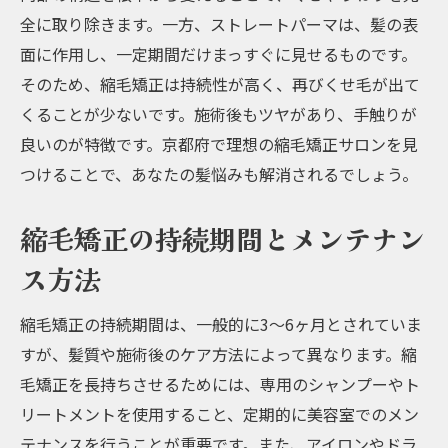
美しい髪を手に入れるための縮毛矯正サロンガ
全に取り除きます。一方、ストレートパーマは、髪の表
イド
面に作用し、一定期間だけまっすぐに見せるものです。
理想の髪を実現するためのサロン選び
そのため、縮毛矯正は持続性が高く、再びくせ毛が出て
くることが少ないです。施術後もツヤがあり、手触りが
縮毛矯正で得られる美髪の秘訣
良いのが特徴です。京都府で理想の縮毛矯正サロンを見
定期的なメンテナンスの重要性
つけることで、あなたの髪悩みも解消されるでしょう。
プロフェッショナルなアドバイスを受ける
方法
縮毛矯正の持続期間とメンテナン
縮毛矯正後のライフスタイル改善提案
ス方法
最適な縮毛矯正サロンを見つけるためのヒ
ント
縮毛矯正の持続期間は、一般的に3〜6ヶ月とされていま
すが、髪質や施術後のケア方法によって異なります。縮
毛矯正を長持ちさせるためには、専用のシャンプーやト
リートメントを使用すること、定期的に美容室でのメン
テナンスを行うことが重要です。また、アイロンやドラ