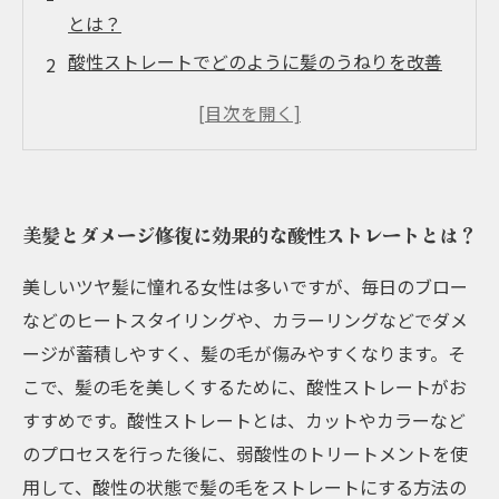
とは？
酸性ストレートでどのように髪のうねりを改善
するのか？
水素トリートメントで髪の毛を栄養補給しよ
う！
トリートメントを施す際の注意点とは？
美髪とダメージ修復に効果的な酸性ストレートとは？
プロがオススメするトリートメント用アイテム
とは？
美しいツヤ髪に憧れる女性は多いですが、毎日のブロー
などのヒートスタイリングや、カラーリングなどでダメ
ージが蓄積しやすく、髪の毛が傷みやすくなります。そ
こで、髪の毛を美しくするために、酸性ストレートがお
すすめです。酸性ストレートとは、カットやカラーなど
のプロセスを行った後に、弱酸性のトリートメントを使
用して、酸性の状態で髪の毛をストレートにする方法の