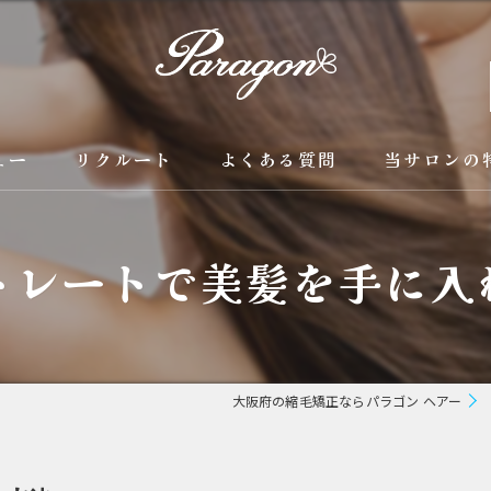
ュー
リクルート
よくある質問
当サロンの
京都の縮毛矯
トレートで美髪を手に入
カラー
トリートメン
ブリーチ縮毛
大阪府の縮毛矯正ならパラゴン ヘアー
酸性縮毛矯正