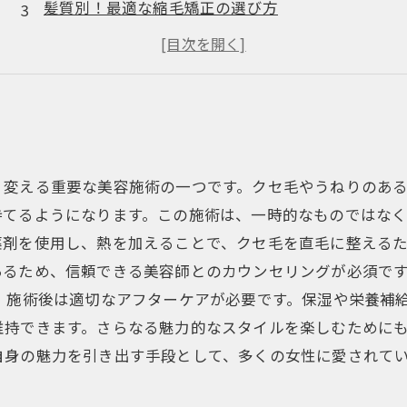
髪質別！最適な縮毛矯正の選び方
施術の流れと注意点を徹底解説
施術後のケアで美しいストレートをキープ
縮毛矯正のトレンドと新技術の紹介
く変える重要な美容施術の一つです。クセ毛やうねりのあ
てるようになります。この施術は、一時的なものではなく
薬剤を使用し、熱を加えることで、クセ毛を直毛に整える
あるため、信頼できる美容師とのカウンセリングが必須で
、施術後は適切なアフターケアが必要です。保湿や栄養補
維持できます。さらなる魅力的なスタイルを楽しむために
自身の魅力を引き出す手段として、多くの女性に愛されて