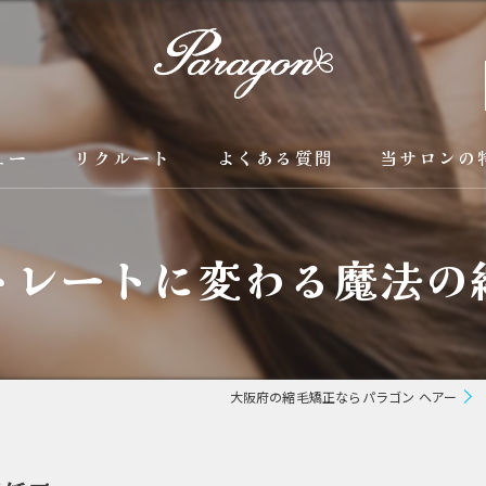
ュー
リクルート
よくある質問
当サロンの
京都の縮毛矯
トレートに変わる魔法の
カラー
トリートメン
ブリーチ縮毛
大阪府の縮毛矯正ならパラゴン ヘアー
酸性縮毛矯正