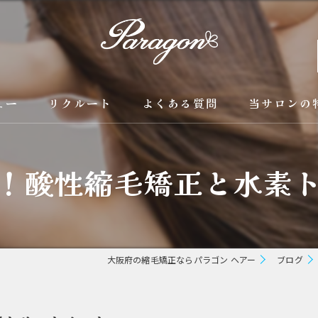
ュー
リクルート
よくある質問
当サロンの
京都の縮毛矯
！酸性縮毛矯正と水素
カラー
トリートメン
ブリーチ縮毛
大阪府の縮毛矯正ならパラゴン ヘアー
ブログ
酸性縮毛矯正