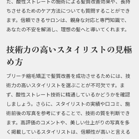
た、酸性ストレートの施術による髪質改善効果や、長持
ブリーチ縮毛矯正の基本知識
ちさせるためのケア方法についても質問することができ
髪質改善のためのステップ
ます。信頼できるサロンは、親身な対応と専門知識で、
施術の特徴と効果
あなたの不安を解消し、理想の髪へと導いてくれます。
サロンでの実例紹介
技術力の高いスタイリストの見極
おすすめのサロンとその理由
め方
最新のケア方法
阪急京都本線沿いのサロンでブリーチ縮毛矯正
ブリーチ縮毛矯正で髪質改善を成功させるためには、技
の効果を最大化
術力の高いスタイリストを選ぶことが不可欠です。ま
効果を最大化するための工夫
ず、酸性ストレート技術に精通しているかどうかを確認
信頼できるサロンの選び方
しましょう。さらに、スタイリストの実績や口コミ、施
施術後のケア方法
術前後の写真を参考にすることで、技術の質を判断でき
ます。高評価のコメントや、美しい仕上がりの写真を多
サロンでのアフターサービス
く掲載しているスタイリストは、信頼性が高いと言える
スタイリストのアドバイスを活かす