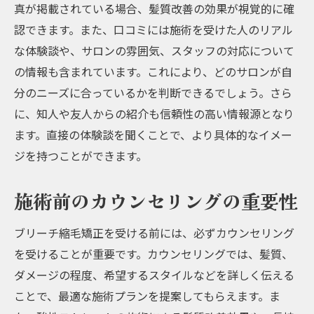
施術前の準備と心構え
真が掲載されている場合、髪質改善の効果が視覚的に確
おすすめのサロン一覧
認できます。また、口コミには施術を受けた人のリアル
な体験談や、サロンの雰囲気、スタッフの対応について
サロン選びのコツ
の情報も含まれています。これにより、どのサロンが自
お得なキャンペーン情報
分のニーズに合っているかを判断できるでしょう。さら
酸性ストレートで叶える美髪阪急京都本線沿い
に、知人や友人からの紹介も信頼性の高い情報源となり
のサロン特集
ます。直接の体験談を聞くことで、より具体的なイメー
美髪に必要な酸性ストレートとは
ジを持つことができます。
施術の流れと特長
酸性ストレート施術のビフォーアフター
施術前のカウンセリングの重要性
おすすめのサロン特集
ブリーチ縮毛矯正を受ける前には、必ずカウンセリング
サロン選びのポイント
を受けることが重要です。カウンセリングでは、髪質、
施術後のアフターケア指南
ダメージの程度、希望するスタイルなどを詳しく伝える
阪急京都本線で探すブリーチ縮毛矯正と髪質改
ことで、最適な施術プランを提案してもらえます。ま
善の秘訣