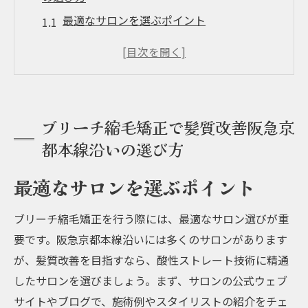
最適なサロンを選ぶポイント
口コミでわかる信頼性
施術前のカウンセリングの重要性
技術力の高いスタイリストの見極め方
アクセスの良さも重要
ブリーチ縮毛矯正で髪質改善阪急京
価格とサービスのバランス
都本線沿いの選び方
酸性ストレートでダメージレス阪急京都本線の
おすすめサロン
最適なサロンを選ぶポイント
酸性ストレートの効果とは
ブリーチ縮毛矯正を行う際には、最適なサロン選びが重
ダメージレス施術の秘密
要です。阪急京都本線沿いには多くのサロンがあります
阪急京都本線沿いの人気サロン紹介
が、髪質改善を目指すなら、酸性ストレート技術に精通
最新技術を取り入れた施術例
したサロンを選びましょう。まず、サロンの公式ウェブ
お客様の声から選ぶおすすめサロン
サイトやブログで、施術例やスタイリストの紹介をチェ