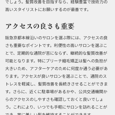
でしょう。髪質改善を目指すなら、経験豊富で技術力の
お客様の体験談から学ぶ
高いスタイリストにお願いするのが最善です。
髪質改善を実現する酸性ストレート阪急京都本
線沿いのサロン選び
アクセスの良さも重要
髪質改善に効果的な酸性ストレート
阪急京都本線沿いのサロンを選ぶ際には、アクセスの良
阪急京都本線沿いのサロン選びのポイント
さも重要なポイントです。利便性の高いサロンを選ぶこ
おすすめサロンの紹介
とで、定期的な通院が苦にならず、継続的な髪質改善が
施術前の準備と注意事項
可能となります。特にブリーチ縮毛矯正は髪への負担が
施術後のケアとメンテナンス
大きいため、アフターケアのために何度か通う必要があ
お得なプランとキャンペーン情報
ります。アクセスが良いサロンを選ぶことで、通院のス
トレスを軽減し、髪質改善を長続きさせることができま
す。さらに、近くに駐車場があるかや、公共交通機関か
らのアクセスのしやすさも確認しておくと良いでしょ
う。これにより、いつでも手軽にサロンを訪れることが
でき、常に美しい髪を維持することができます。