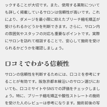
初回限定のお得なプラン
ックすることが大切です。また、使用する薬剤について
も詳しく掲載しているサロンは信頼性が高いです。これ
阪急京都本線沿いで見つける理想の髪質改善の
により、ダメージを最小限に抑えたブリーチ縮毛矯正が
ポイント
受けられるかどうかを判断できます。さらに、サロン内
理想の髪質とは
の雰囲気やスタッフの対応も重要なポイントです。実際
髪質改善に必要なケア
にサロンを訪れて相談することで、安心して施術を受け
サロンでのアフターケアの重要性
られるかどうかを確認しましょう。
髪質改善に効果的なホームケアアイテム
スタイリストからのアドバイス
口コミでわかる信頼性
季節ごとの髪質ケアポイント
サロンの信頼性を判断するためには、口コミを参考にす
髪質改善のためのブリーチ縮毛矯正阪急京都本
ることが有効です。阪急京都本線沿いのサロン選びにお
線のサロンガイド
いても、口コミサイトやSNSでの評価をチェックしまし
ブリーチ縮毛矯正のメリット
ょう。特に、ブリーチ縮毛矯正や酸性ストレートの施術
施術後の注意点
を受けた人のレビューは参考になります。施術前後の写