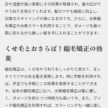
学生でも試せる手軽なヘアケア
日や湿度が高い季節にその効果が発揮され、髪の広がり
阪急京都本線沿いの人気サロン紹介
やうねりを抑えてくれます。髪のツヤも格段に向上し、
日常のスタイリングが楽になるのです。さらに、水素縮
学生必見阪急京都本線で学割縮毛矯正を利用し
毛矯正や水素カラーを利用することで、ダメージを最小
て美しい髪を手に入れる
限に抑えながら美しい髪を手に入れることができます。
学生におすすめの学割サービスとは？
縮毛矯正で髪質改善を実感しよう
くせ毛とおさらば！縮毛矯正の効
学割を利用するための手続きとポイント
果
施術後のケアで美髪を保つ方法
阪急京都本線沿いの学割対応サロン
縮毛矯正は、くせ毛やうねりをしっかりと抑えて、まっ
学生でも安心のカウンセリングサービス
すぐでツヤのある髪を実現します。特に学割を利用すれ
ば、学生でも手軽にこの効果を実感することができま
髪質改善の新常識阪急京都本線で水素カラーと
す。従来の縮毛矯正に比べ、水素縮毛矯正は髪に優し
学割縮毛矯正を体験
く、ダメージを抑えつつ持続力も高いです。また、ブリ
水素カラーの効果とその魅力
ーチ縮毛矯正を利用すれば、カラーリングも一緒に楽し
学割と併用でお得に綺麗な髪を手に入れる