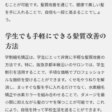
むことが可能です。髪質改善を通じて、健康で美しい髪
髪質改善のための新常識
を手に入れることで、自信も一段と高まることでしょ
阪急京都本線沿いのサロンで体験
う。
水素カラーと縮毛矯正の相乗効果
学生でも試せるお得なプラン
学生でも手軽にできる髪質改善の
阪急京都本線沿いのおすすめサロン学割縮毛矯
方法
正で髪の悩みを解消
学割縮毛矯正は、学生にとって非常に手軽な髪質改善の
口コミで人気のサロン紹介
方法です。特に、阪急京都本線沿いのサロンでは、学生
学割縮毛矯正で髪の悩みを解決
割引を活用することで、手頃な価格でプロフェッショナ
サロン選びのポイントと注意点
ルな施術を受けることができます。くせ毛やうねりを解
施術後の髪のケア方法
消し、まっすぐな髪を手に入れるだけでなく、水素縮毛
学生に優しい価格設定のサロン
矯正や水素カラーを組み合わせることで、ダメージを最
阪急京都本線沿いで簡単予約
小限に抑えながら髪のツヤを保つことが可能です。これ
ブリーチ縮毛矯正のメリット阪急京都本線でダ
により、自信を持って学校生活を送ることができます。