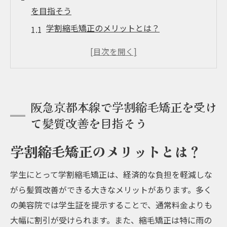
を目指そう
学割縮毛矯正のメリットとは？
くせ毛とおさらば！縮毛矯正の効果
学生でも手軽にできる髪質改善の方法
髪の健康を保つためのケア方法
阪急京都本線沿いのおすすめサロン
阪急京都本線で学割縮毛矯正を受け
学割を活用してお得に髪質改善を実現
て髪質改善を目指そう
水素縮毛矯正の魅力阪急京都本線沿いで髪のツ
ヤを手に入れる方法
学割縮毛矯正のメリットとは？
水素縮毛矯正とは？その効果と特徴
学生にとって学割縮毛矯正は、経済的な負担を軽減しな
髪に優しい施術でツヤを取り戻す
がら髪質改善ができる大きなメリットがあります。多く
評判の良いサロンを選ぶポイント
の美容院では学生証を提示することで、通常料金よりも
水素縮毛矯正後の髪のケア方法
大幅に割引が受けられます。また、縮毛矯正は特に雨の