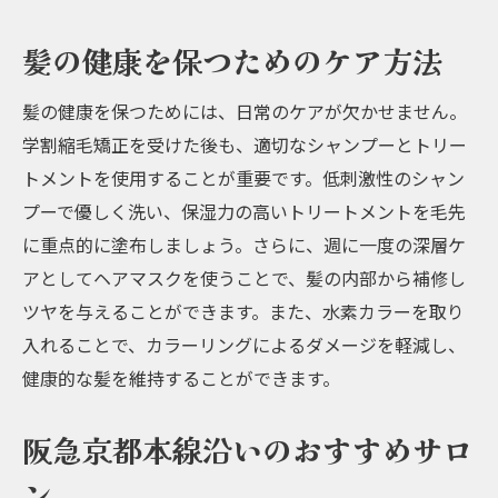
メージを最小限に美髪を手に入れる
髪の健康を保つためのケア方法
ブリーチ縮毛矯正とは？
ダメージを最小限に抑える方法
髪の健康を保つためには、日常のケアが欠かせません。
美髪を実現するためのケア方法
学割縮毛矯正を受けた後も、適切なシャンプーとトリー
阪急京都本線沿いのおすすめサロン
トメントを使用することが重要です。低刺激性のシャン
学生におすすめのブリーチ縮毛矯正
プーで優しく洗い、保湿力の高いトリートメントを毛先
に重点的に塗布しましょう。さらに、週に一度の深層ケ
施術後の髪の維持方法
アとしてヘアマスクを使うことで、髪の内部から補修し
学生に優しい学割縮毛矯正阪急京都本線で髪質
ツヤを与えることができます。また、水素カラーを取り
改善を実現する方法
入れることで、カラーリングによるダメージを軽減し、
学割を活用するための方法とは？
健康的な髪を維持することができます。
縮毛矯正で髪質を改善するメリット
学生でも安心の施術内容
阪急京都本線沿いのおすすめサロ
阪急京都本線沿いの学割対応サロン紹介
ン