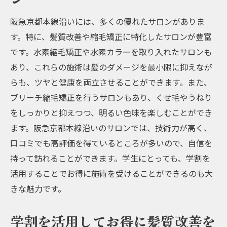
縮毛矯正後の髪のケアとメンテナンス
学生のためのヘアケアアドバイス
阪急京都本線沿いには、多くの優れたサロンがありま
す。特に、髪質改善や縮毛矯正に特化したサロンが豊富
艶やかで健康な髪を目指して阪急京都本線沿い
です。水素縮毛矯正や水素カラーを取り入れたサロンも
で水素縮毛矯正と学割を活用
あり、これらの施術は髪のダメージを最小限に抑えなが
水素縮毛矯正の効果とメリット
らも、ツヤと健康を両立させることができます。また、
学割を利用してお得に美髪を手に入れる
ブリーチ縮毛矯正を行うサロンもあり、くせ毛やうねり
艶やかな髪を保つためのケア方法
をしっかりと抑えつつ、明るい色味を楽しむことができ
阪急京都本線沿いのサロンで水素縮毛矯正
ます。阪急京都本線沿いのサロンでは、技術力が高く、
を体験
口コミでも高評価を得ているところが多いので、自信を
学生におすすめの施術プラン
持って訪れることができます。学生にとっても、学割を
健康的な髪を維持するためのアドバイス
活用することでお得に施術を受けることができるのも大
きな魅力です。
学割を活用してお得に髪質改善を