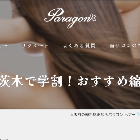
ュー
リクルート
よくある質問
当サロンの
京都の縮毛矯
茨木で学割！おすすめ
カラー
トリートメン
ブリーチ縮毛
大阪府の縮毛矯正ならパラゴン ヘアー
酸性縮毛矯正