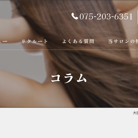
075-203-6351
ュー
リクルート
よくある質問
当サロンの
京都の縮毛矯
コラム
カラー
トリートメン
ブリーチ縮毛
大
酸性縮毛矯正