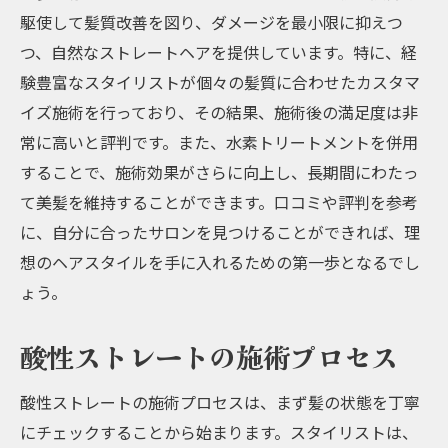
京都府で人気の酸性ストレート施術例
駆使して髪質改善を図り、ダメージを最小限に抑えつ
つ、自然なストレートヘアを提供しています。特に、経
酸性ストレートと水素トリートメントで髪質改
験豊富なスタイリストが個々の髪質に合わせたカスタマ
善の未来を切り開く
イズ施術を行っており、その結果、施術後の満足度は非
酸性ストレートと水素トリートメントの相
常に高いと評判です。また、水素トリートメントを併用
乗効果
することで、施術効果がさらに向上し、長期間にわたっ
水素トリートメントの基本知識
て美髪を維持することができます。口コミや評判を参考
髪質改善効果を高める施術の組み合わせ
に、自分に合ったサロンを見つけることができれば、理
京都府での酸性ストレートと水素トリート
想のヘアスタイルを手に入れるための第一歩となるでし
メントの先行事例
ょう。
未来のヘアケア技術：酸性ストレートと水
素トリートメントの可能性
酸性ストレートの施術プロセス
酸性ストレートと水素トリートメントの継
酸性ストレートの施術プロセスは、まず髪の状態を丁寧
続的な効果
にチェックすることから始まります。スタイリストは、
酸性ストレートでダメージ修復と美髪を同時に