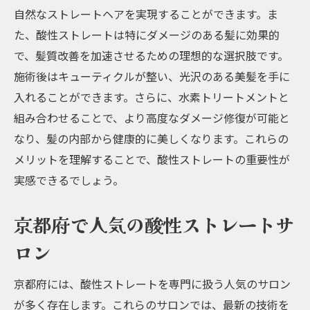
髪質改善のための酸性ストレートの施術手
自然なストレートヘアを実現することができます。ま
順
た、酸性ストレートは特にダメージのある髪に効果的
酸性ストレートによるダメージ修復のメカ
で、髪質改善を加速させるための理想的な選択肢です。
ニズム
施術後はキューティクルが整い、光沢のある美髪を手に
酸性ストレートの効果を最大限に引き出す
入れることができます。さらに、水素トリートメントと
アフターケア
組み合わせることで、より高度なダメージ修復が可能と
なり、髪の内部から健康的に美しくなります。これらの
縮毛矯正の新定番酸性ストレートで美髪を手に
メリットを理解することで、酸性ストレートの重要性が
入れる
実感できるでしょう。
縮毛矯正から酸性ストレートへの移行
酸性ストレートで実現するナチュラルなス
京都府で人気の酸性ストレートサ
トレートヘア
ロン
酸性ストレートで得られる美髪の特徴
酸性ストレートと縮毛矯正の組み合わせ技
京都府には、酸性ストレートを専門に扱う人気のサロン
美髪を維持するための適切なヘアケア方法
が多く存在します。これらのサロンでは、最新の技術を