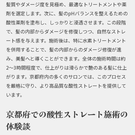
髪質やダメージ度を見極め、最適なトリートメントや薬
実現
剤を選定します。次に、髪のpHバランスを整えるための
酸性ストレートによるダメージ修復の仕組
酸性薬剤を塗布し、しっかりと浸透させます。この段階
み
で、髪の内部からダメージを修復しつつ、自然なストレ
美髪を手に入れるための酸性ストレートの
ート感を与えます。施術後は、特に水素トリートメント
効果
を併用することで、髪の内部からのダメージ修復が進
髪のダメージレベルに応じた酸性ストレー
み、美髪へと導くことができます。全体の施術時間は約
トの施術方法
2〜3時間程度で、仕上がりは滑らかで艶のある髪に仕上
酸性ストレートで得られる髪の輝きと柔ら
がります。京都府内の多くのサロンでは、このプロセス
かさ
を厳格に守り、より高品質な酸性ストレートを提供して
酸性ストレート施術後のダメージ修復指導
います。
京都府での酸性ストレート施術の実例
京都府での酸性ストレート施術の
水素トリートメントで酸性ストレートの効果を
体験談
最大化する方法
水素トリートメントの特性とその利点