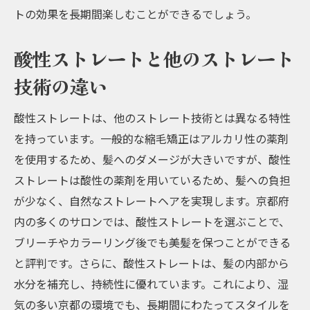
期間
トの効果を長期間楽しむことができるでしょう。
お客様の声：酸性ストレートと水素トリー
トメントの効果
酸性ストレートと他のストレート
酸性ストレートと水素トリートメントによ
技術の違い
る髪質改善の持続性
京都府での実際の施術結果とその効果
酸性ストレートは、他のストレート技術とは異なる特性
を持っています。一般的な縮毛矯正はアルカリ性の薬剤
を使用するため、髪へのダメージが大きいですが、酸性
ストレートは酸性の薬剤を用いているため、髪への負担
が少なく、自然なストレートヘアを実現します。京都府
内の多くのサロンでは、酸性ストレートを選ぶことで、
ブリーチやカラーリング後でも美髪を保つことができる
と評判です。さらに、酸性ストレートは、髪の内部から
水分を補充し、持続性に優れています。これにより、湿
気の多い京都の環境でも、長期間にわたってスタイルを