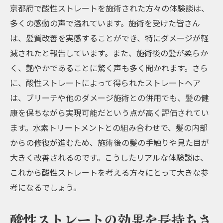
京都府で酸性ストレートを施術された方々の体験談は、
酸性ストレートと水素トリートメントの相
多くの感動の声で溢れています。施術を受けた皆さん
乗効果
は、髪質改善を実感することができ、特にダメージが軽
水素トリートメント施術の詳細プロセス
減されたと報告しています。また、施術後の髪が柔らか
水素トリートメントが酸性ストレートを補
く、艶やかであることに驚く声も多く聞かれます。さら
完する理由
に、酸性ストレートによって得られたストレートヘア
水素トリートメントの効果を持続させるた
は、ブリーチや他のダメージ施術との併用でも、髪の健
めのアフターケア
康を保ちながら実現可能だという点が高く評価されてい
ます。水素トリートメントとの組み合わせで、髪の内部
京都府で体験できる水素トリートメントの
からの修復が進むため、施術後の髪の手触りや見た目が
施術例
大きく改善されるのです。こうしたリアルな体験談は、
京都府のサロンで体験する酸性ストレートと水
これから酸性ストレートを考える方々にとって大きな参
素トリートメントのコラボ
考になるでしょう。
京都府のおすすめサロン紹介
サロンで提供される酸性ストレートと水素
酸性ストレートの効果を長持ちさ