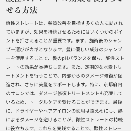
トリートメントのセットメニュー
せる方法
サロンでの施術の流れとカスタマイズオプ
ション
酸性ストレートは、髪質改善を目指す多くの人に愛され
京都府のサロンでの施術予約と料金情報
ていますが、効果を持続させるためにはいくつかのポイ
サロンのプロフェッショナルによるカウン
ントを押さえることが重要です。まず、施術後のシャン
セリングの重要性
プー選びがカギとなります。髪に優しい成分のシャンプ
京都府のサロンでの施術後のアフターケア
ーを使用することで、髪のpHバランスを保ち、酸性スト
サポート
レートの効果が長持ちします。また、定期的な水素トリ
ートメントを行うことで、内部からのダメージ修復が促
酸性ストレートと水素トリートメントが髪質改
進され、さらに美髪をサポートします。特に、京都府内
善に与える驚きの効果
のサロンでは、ダメージ修復トリートメントも充実して
酸性ストレートと水素トリートメントの相
いるため、トータルケアを受けることができます。最後
乗効果の科学的根拠
に、ドライヤーやヘアアイロンの使用は控えめにし、熱
実際の施術例から見る驚きの変化
によるダメージを避けることが、酸性ストレートの持続
髪質改善を実感するための施術頻度と継続
に役立ちます。これらを実践することで、酸性ストレー