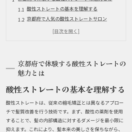
酸性ストレートの基本を理解する
京都府で人気の酸性ストレートサロン
酸性ストレートの施術プロセス
京都府での酸性ストレート施術の体験談
酸性ストレートの効果を長持ちさせる方法
酸性ストレートと他のストレート技術の違
京都府で体験する酸性ストレートの
い
魅力とは
髪質改善に効果的な酸性ストレートの秘密
酸性ストレートの基本を理解する
酸性ストレートの成分とその効果
縮毛矯正と比較した酸性ストレートの優位
酸性ストレートは、従来の縮毛矯正とは異なるアプロー
性
チで髪質改善を行う技術です。まず、酸性の薬剤を使用
酸性ストレートが髪質改善に適している理
することで、髪の内部構造に対するダメージを最小限に
由
抑えます。これにより、髪本来の美しさを保ちながら、