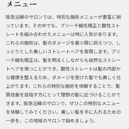
メニュー
術
最新のブリーチ縮毛矯正技術とは？
阪急沿線のサロンでは、特別な施術メニューが豊富に揃
っています。その中でも、ブリーチ縮毛矯正と酸性スト
阪急沿線で受けられる髪質改善施術の詳細
レートを組み合わせたメニューは特に人気があります。
髪質改善に効果的な最新技術の特徴
これらの施術は、髪のダメージを最小限に抑えつつ、し
ブリーチ縮毛矯正のアフターケア方法
っとりとした美しいストレートヘアを実現します。ブリ
阪急沿線の最新技術を提供するサロン紹介
ーチ縮毛矯正は、髪を明るくしながらも自然なストレー
髪質改善を実現するためのポイントとコツ
トヘアを保つことができ、酸性ストレートは髪の内部か
ら健康を整えるため、ダメージを受けた髪でも美しく仕
上がります。これらの特別な施術を体験することで、髪
質改善を目指す方にとって理想の髪に近づけることがで
きます。阪急沿線のサロンで、ぜひこの特別なメニュー
を体験してみてください。美しい髪を手に入れるための
一歩を、この地域のサロンで始めましょう。