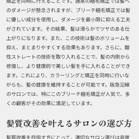
矯正を同時に行えることです。通常の縮毛矯正では髪へ
ブリーチ縮毛矯正後のケア方法と注意点
のダメージが懸念されますが、ブリーチ縮毛矯正では髪
阪急沿線で人気のブリーチ縮毛矯正サロン
に優しい成分を使用し、ダメージを最小限に抑える工夫
ブリーチ縮毛矯正で変わる髪質改善阪急沿線の
がされています。その結果、髪は滑らかでツヤのある仕
選び方
上がりになります。また、この技術は髪のボリュームを
髪質改善を目指すためのサロン選びのポイ
抑え、まとまりやすくする効果もあります。さらに、酸
ント
性ストレートの技術を取り入れることで、髪の内側から
ブリーチ縮毛矯正の魅力とその効果
修復し、より健康的で美しい髪を手に入れることができ
ます。これにより、カラーリングと矯正を同時に行いな
阪急沿線でおすすめのサロンランキング
がらも、髪の健康を維持することが可能です。阪急沿線
髪質改善に最適なブリーチ縮毛矯正の方法
のサロンでは、特にこのブリーチ縮毛矯正が人気で、多
ブリーチ縮毛矯正を受ける前に知っておく
くの顧客がその効果に満足しています。
べきこと
阪急沿線のサロンで受けられる特別な施術
髪質改善を叶えるサロンの選び方
阪急沿線で髪質改善酸性ストレートの効果とは
髪質改善を目指す方にとって、適切なサロン選びは非常
酸性ストレートの効果とその魅力