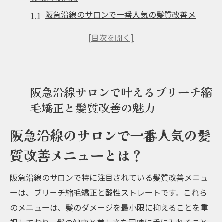
阪急沿線のサロンで一番人気の髪質改善メ
ニューとは？
ブリーチ縮毛矯正の魅力とその効果
髪質改善を叶えるサロンの選び方
酸性ストレートとブリーチ縮毛矯正の違い
阪急沿線サロンで叶えるブリーチ縮
阪急沿線で体験できる特別な施術メニュー
毛矯正と髪質改善の魅力
サロン選びのポイントと口コミ紹介
酸性ストレートで髪質改善阪急沿線の注目サロ
阪急沿線のサロンで一番人気の髪
ン
質改善メニューとは？
酸性ストレートとは？その特徴と効果
阪急沿線のサロンで特に注目されている髪質改善メニュ
阪急沿線の酸性ストレートが人気の理由
ーは、ブリーチ縮毛矯正と酸性ストレートです。これら
髪質改善に効果的な酸性ストレートの施術
のメニューは、髪のダメージを最小限に抑えることを重
例