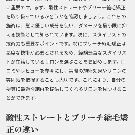
に重要です。まず、酸性ストレートやブリーチ縮毛矯正
髪質改善に役立つ酸性ストレートの施術方
を取り扱っているかどうかを確認しましょう。これらの
法
施術は、髪に優しい成分を使い、ダメージを最小限に抑
阪急沿線の酸性ストレートサロンの特徴
える技術として知られています。次に、スタイリストの
酸性ストレートを受ける前に知るべきこと
技術力も重要なポイントです。特にブリーチ縮毛矯正は
酸性ストレートのアフターケアと注意点
高度な技術が必要とされるため、経験豊富なスタイリス
阪急沿線で注目の酸性ストレートサロン紹
トが在籍しているサロンを選ぶことをお勧めします。口
介
コミやレビューを参考にし、実際の施術効果やサロンの
ブリーチ縮毛矯正で美髪を手に入れる阪急沿線
雰囲気を把握することも大切です。これにより、自分の
のおすすめサロン
髪質に最適な施術を提供してくれるサロンを見つけるこ
とができます。
美髪を手に入れるためのブリーチ縮毛矯正
の方法
酸性ストレートとブリーチ縮毛矯
阪急沿線のおすすめサロンランキング
正の違い
髪質改善に効果的なブリーチ縮毛矯正の施