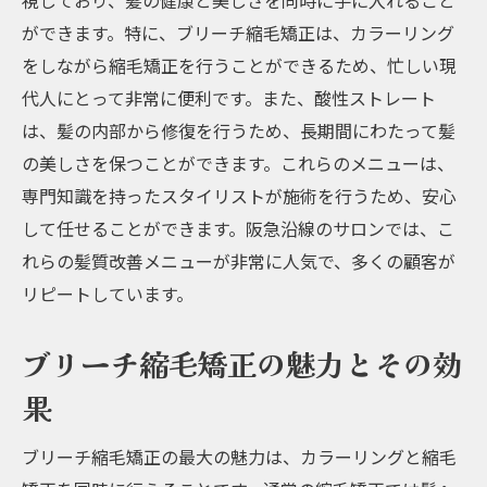
視しており、髪の健康と美しさを同時に手に入れること
酸性ストレートを受ける前に知っておくべ
ができます。特に、ブリーチ縮毛矯正は、カラーリング
きこと
をしながら縮毛矯正を行うことができるため、忙しい現
酸性ストレートのアフターケア方法
代人にとって非常に便利です。また、酸性ストレート
阪急沿線の酸性ストレートサロンの口コミ
は、髪の内部から修復を行うため、長期間にわたって髪
と評価
の美しさを保つことができます。これらのメニューは、
阪急沿線で体験する最新のブリーチ縮毛矯正と
専門知識を持ったスタイリストが施術を行うため、安心
髪質改善
して任せることができます。阪急沿線のサロンでは、こ
最新のブリーチ縮毛矯正技術とは？
れらの髪質改善メニューが非常に人気で、多くの顧客が
リピートしています。
髪質改善に役立つブリーチ縮毛矯正の施術
内容
ブリーチ縮毛矯正の魅力とその効
阪急沿線で受けられる最新技術のサロン紹
介
果
髪質改善のためのブリーチ縮毛矯正の選び
ブリーチ縮毛矯正の最大の魅力は、カラーリングと縮毛
方