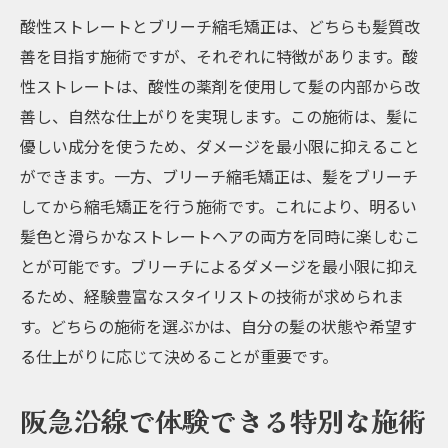
術内容
酸性ストレートとブリーチ縮毛矯正は、どちらも髪質改
ブリーチ縮毛矯正後のアフターケア方法
善を目指す施術ですが、それぞれに特徴があります。酸
阪急沿線で人気のサロンの口コミと評価
性ストレートは、酸性の薬剤を使用して髪の内部から改
髪質改善を実現するためのサロン選びのポ
善し、自然な仕上がりを実現します。この施術は、髪に
イント
優しい成分を使うため、ダメージを最小限に抑えること
酸性ストレートとブリーチ縮毛矯正で髪質改善
ができます。一方、ブリーチ縮毛矯正は、髪をブリーチ
を実現
してから縮毛矯正を行う施術です。これにより、明るい
酸性ストレートとブリーチ縮毛矯正の違い
髪色と滑らかなストレートヘアの両方を同時に楽しむこ
とが可能です。ブリーチによるダメージを最小限に抑え
髪質改善に役立つ2つの施術の特徴
るため、経験豊富なスタイリストの技術が求められま
阪急沿線のサロンで受けられる施術の詳細
す。どちらの施術を選ぶかは、自分の髪の状態や希望す
酸性ストレートとブリーチ縮毛矯正の相性
る仕上がりに応じて決めることが重要です。
施術後のアフターケアと注意点
阪急沿線で注目のサロン紹介
阪急沿線で体験できる特別な施術
阪急沿線で髪質改善ブリーチ縮毛矯正の最新技