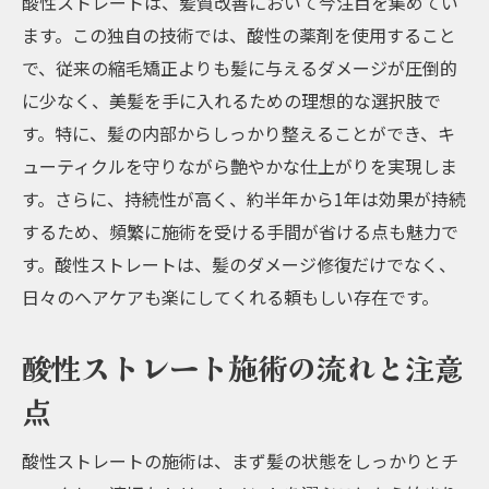
酸性ストレートは、髪質改善において今注目を集めてい
サロンで受けられる最高のケアメニュー
ます。この独自の技術では、酸性の薬剤を使用すること
阪急沿線一番の髪質改善酸性ストレートで手に
で、従来の縮毛矯正よりも髪に与えるダメージが圧倒的
入れる艶やかな髪
に少なく、美髪を手に入れるための理想的な選択肢で
阪急沿線で評判の髪質改善サロン
す。特に、髪の内部からしっかり整えることができ、キ
艶やかな髪を実現する酸性ストレートのポ
ューティクルを守りながら艶やかな仕上がりを実現しま
イント
す。さらに、持続性が高く、約半年から1年は効果が持続
酸性ストレートで手に入れる理想の美髪
するため、頻繁に施術を受ける手間が省ける点も魅力で
す。酸性ストレートは、髪のダメージ修復だけでなく、
髪質改善サロンの選び方とポイント
日々のヘアケアも楽にしてくれる頼もしい存在です。
サロン体験談：酸性ストレートで変わった
私の髪質
酸性ストレート施術の流れと注意
美髪を保つための継続的なケア方法
点
ダメージ修復もお任せ酸性ストレートで髪質改
善を実現
酸性ストレートの施術は、まず髪の状態をしっかりとチ
髪のダメージ修復に優れた酸性ストレート