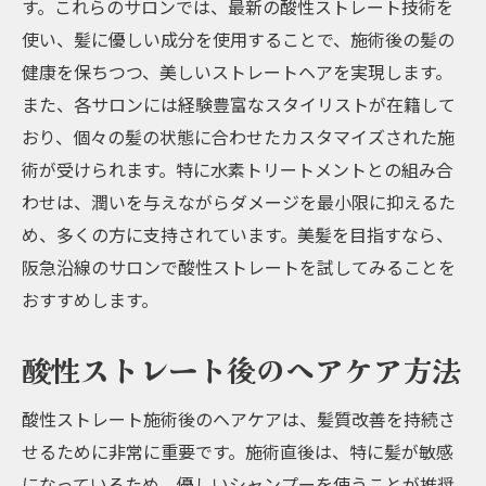
酸性ストレートサロンでの施術体験談
す。これらのサロンでは、最新の酸性ストレート技術を
使い、髪に優しい成分を使用することで、施術後の髪の
美しい髪を手に入れるためのサロンケア
健康を保ちつつ、美しいストレートヘアを実現します。
阪急沿線で評判の髪質改善サロン一覧
また、各サロンには経験豊富なスタイリストが在籍して
美髪へ導く酸性ストレートと水素トリートメン
おり、個々の髪の状態に合わせたカスタマイズされた施
トの効果
術が受けられます。特に水素トリートメントとの組み合
酸性ストレートと水素トリートメントの相
わせは、潤いを与えながらダメージを最小限に抑えるた
性
め、多くの方に支持されています。美髪を目指すなら、
サロンで提供される最高の美髪ケア
阪急沿線のサロンで酸性ストレートを試してみることを
酸性ストレートで髪の美しさを引き出す方
おすすめします。
法
酸性ストレート後のヘアケア方法
水素トリートメントの効果的な使い方
美髪を保つためのサロンケアとホームケア
酸性ストレート施術後のヘアケアは、髪質改善を持続さ
酸性ストレートと水素トリートメントの事
せるために非常に重要です。施術直後は、特に髪が敏感
例紹介
になっているため、優しいシャンプーを使うことが推奨