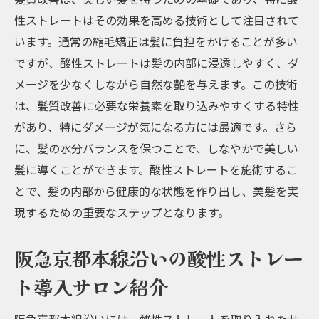
性ストレートはその効果を高める技術として注目されて
水素トリートメントの美髪効果とは
います。通常の縮毛矯正は髪に負担をかけることが多い
酸性ストレートと水素トリートメントの施
ですが、酸性ストレートは髪の内部に浸透しやすく、ダ
術例
メージを少なくしながら自然な艶を与えます。この技術
髪質改善に必要な成分とその効果
は、髪質改善に必要な栄養素を取り込みやすくする特性
水素トリートメントの施術の流れ
があり、特にダメージが気になる方には最適です。さら
美髪を保つためのホームケアアドバイス
に、髪の水分バランスを保つことで、しなやかで美しい
髪質改善の新常識酸性ストレートでダメージ修
髪に導くことができます。酸性ストレートを施術するこ
復と美髪効果
とで、髪の内部から健康的な状態を作り出し、美髪を実
酸性ストレートが髪質改善に優れている理
現するための重要なステップとなります。
由
阪急京都本線沿いの酸性ストレー
ダメージヘアの修復に効果的な酸性ストレ
ート
ト導入サロン紹介
酸性ストレートと他のストレート技術の違