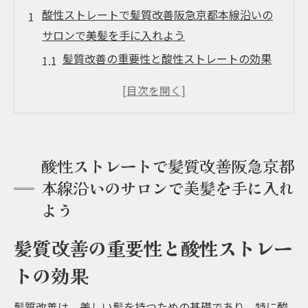
酸性ストレートで髪質改善阪急京都本線沿いの
サロンで美髪を手に入れよう
髪質改善の重要性と酸性ストレートの効果
阪急京都本線沿いの酸性ストレート導入サ
ロン紹介
美髪を実現する酸性ストレートのメリット
酸性ストレート施術の流れと注意点
酸性ストレートで髪質改善阪急京都
阪急沿線で人気の酸性ストレートサロンの
本線沿いのサロンで美髪を手に入れ
特徴
よう
酸性ストレート後のヘアケア方法
美髪の秘密酸性ストレートと水素トリートメン
髪質改善の重要性と酸性ストレー
トで髪質改善
トの効果
酸性ストレートと水素トリートメントの相
乗効果
髪質改善は、美しい髪を持つための基礎であり、特に酸