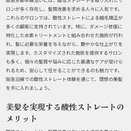
阪急京都本線沿いには、酸性ストレートを取り入れたサ
い
ロンが多く存在し、髪質改善を求める人々に人気です。
美髪を実現するための酸性ストレートの方
これらのサロンでは、酸性ストレートによる縮毛矯正が
法
多くの顧客に支持されています。特に、ダメージ修復に
髪のダメージを最小化する施術のポイント
特化した水素トリートメントと組み合わせた施術が行わ
お客様の声：酸性ストレートで髪質改善成
れ、髪に必要な栄養を与えながら、艶やかな仕上がりを
功例
実現します。カスタマイズされた施術を提供するサロン
水素トリートメントと酸性ストレートの組み合
も多く、個々の髪質や悩みに応じた最適なケアが受けら
わせで最強のヘアケア
れるため、安心して任せることができるのも魅力です。
水素トリートメントの効果とその仕組み
阪急沿線での酸性ストレート体験を通じて、理想の美髪
酸性ストレートと水素トリートメントの同
を手に入れましょう。
時施術のメリット
美髪を実現する酸性ストレートの
最強のヘアケアを実現する施術プラン
髪質改善に必要なケアとその重要性
メリット
水素トリートメント後の髪の変化