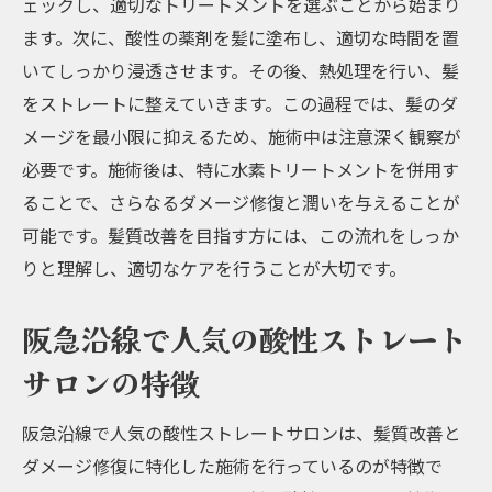
ェックし、適切なトリートメントを選ぶことから始まり
酸性ストレートでダメージ改善する施術例
ます。次に、酸性の薬剤を髪に塗布し、適切な時間を置
髪質改善とダメージ修復を同時に実現する
いてしっかり浸透させます。その後、熱処理を行い、髪
方法
をストレートに整えていきます。この過程では、髪のダ
メージを最小限に抑えるため、施術中は注意深く観察が
サロンでのダメージ修復の流れと効果
必要です。施術後は、特に水素トリートメントを併用す
お客様の声：酸性ストレートで髪のダメー
ることで、さらなるダメージ修復と潤いを与えることが
ジが改善した事例
可能です。髪質改善を目指す方には、この流れをしっか
ダメージヘアの原因とその対策
りと理解し、適切なケアを行うことが大切です。
阪急京都本線沿いの酸性ストレートサロンで美
しい髪へ
阪急沿線で人気の酸性ストレート
阪急京都本線沿いのおすすめ酸性ストレー
サロンの特徴
トサロン
酸性ストレートを受けられるサロンの特徴
阪急沿線で人気の酸性ストレートサロンは、髪質改善と
サロン選びのポイントと注意点
ダメージ修復に特化した施術を行っているのが特徴で