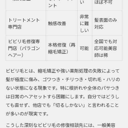
い
ほぼ不可
ント
他店との違いを実感できるポイント
非常
トリートメント
髪表面のみ
触感改善
に難
専門店
対応
しい
ビビリ毛修復専
全国でも対
本格修復（再
門店（パラゴン
可能
応可能美容
縮毛矯正）
ヘアー）
師は稀
ビビリ毛とは、縮毛矯正や強い薬剤処理の失敗によって
髪が極度に傷み、ゴワつき・チリつき・切れ毛・ハリの
ない状態になる現象です。特に根折れや全体のパサつき
は日常のヘアセットすら困難にします。自分ではどうし
ても直せず、他店でも「切るしかない」と言われること
が多いのが現実です。
こうした深刻なビビリ毛の修復相談先には、一般美容