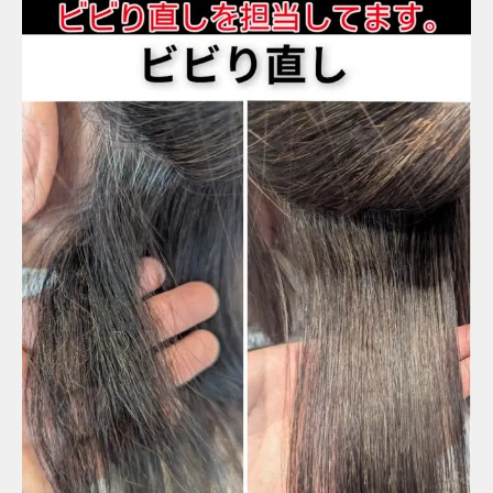
ダメージ度合い別の修復アプローチ紹介
根折れやうねりもケアする独自施術の秘密
ビビリ毛修復のプロが伝授する施術ポイン
ト
ビビリ毛や根折れの本当の原因を徹底解説
ビビリ毛や根折れの主な原因一覧表
薬剤選定やアイロン操作の落とし穴とは
ホームカラーが与える影響も要注意
施術履歴の蓄積が招くビビリ毛リスク
市販トリートメントで悪化する理由
切る前に考えたいビビリ毛を救う選択肢
切らずにビビリ毛を修復できる方法比較表
パラゴンヘアーが提案する救済テクニック
切るしかないと言われた時の対処法