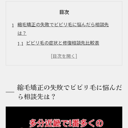
目次
縮毛矯正の失敗でビビリ毛に悩んだら相談先
は？
ビビリ毛の症状と修復相談先比較表
他店で断られたビビリ毛も諦めずに相談を
パラゴンヘアーが選ばれる理由を徹底解説
ビビリ毛専門の美容師が少ない現実
失敗直後に取るべき正しい行動とは
縮毛矯正の失敗でビビリ毛に悩んだ
パラゴンヘアーが実践するビビリ毛修復の技術
ら相談先は？
とは
ビビリ毛修復の工程と効果を表でチェック
大阪市で希少なビビリ毛対応技術が光る