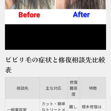
失敗からの復活を目指す正しい選択
諦めないための相談先チェックポイント
ダメージ毛を自然なツヤ髪へ導くプロの知恵
ビビリ毛からツヤ髪までの変化事例表
プロがすすめるホームケアのコツ
自然な仕上がりを叶えるケア方法
長期的な美髪を目指すための習慣
ビビリ毛の症状と修復相談先比較
再発を防ぐアフターケアの重要性
表
もう諦めないビビリ毛修復の最新アプローチ
修復
最新ビビリ毛修復法の比較と効果表
相談先
主な対応
難易
特徴
大阪市で話題の修復アプローチとは
度
SNSやテレビで注目の技術の実力
カット・簡単
難し
根本修復は
ビビリ毛修復の進化と今後の展望
一般美容室
なトリートメ