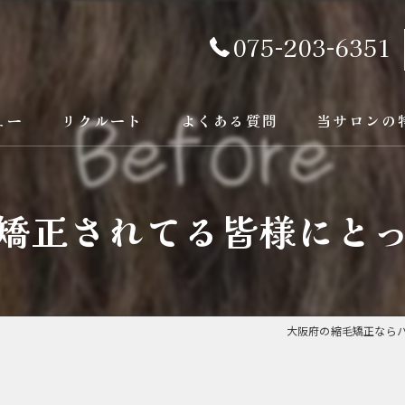
075-203-6351
ュー
リクルート
よくある質問
当サロンの
京都の縮毛矯
矯正されてる皆様にと
カラー
トリートメン
ブリーチ縮毛
大阪府の縮毛矯正ならパ
酸性縮毛矯正