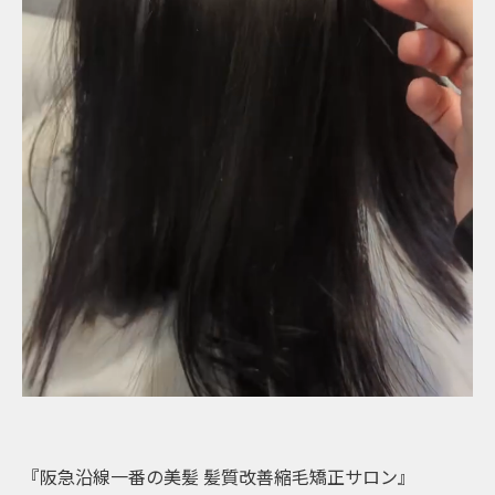
『阪急沿線一番の美髪 髪質改善縮毛矯正サロン』⁡