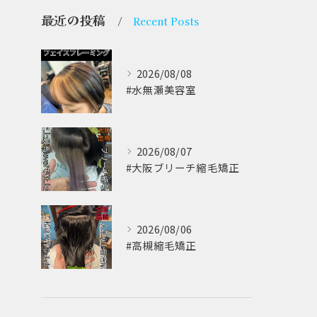
最近の投稿
Recent Posts
2026/08/08
#水無瀬美容室⁡
2026/08/07
#大阪ブリーチ縮毛矯正 ⁡
2026/08/06
#高槻縮毛矯正 ⁡