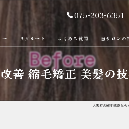
075-203-6351
ュー
リクルート
よくある質問
当サロンの
京都の縮毛矯
改善 縮毛矯正 美髪の
カラー
トリートメン
ブリーチ縮毛
大阪府の縮毛矯正なら
酸性縮毛矯正