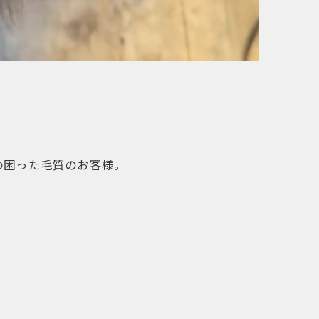
の困った毛質のお客様。