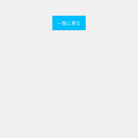
一覧に戻る