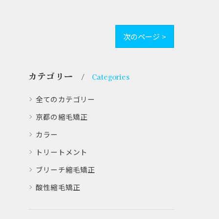
次のページ >
カテゴリー
Categories
全てのカテゴリー
京都の縮毛矯正
カラー
トリートメント
ブリーチ縮毛矯正
酸性縮毛矯正