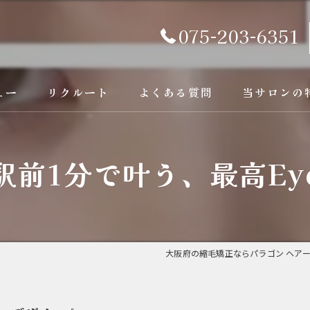
075-203-6351
ュー
リクルート
よくある質問
当サロンの
京都の縮毛矯
駅前1分で叶う、最高Ey
カラー
トリートメン
ブリーチ縮毛
大阪府の縮毛矯正ならパラゴン ヘア
酸性縮毛矯正