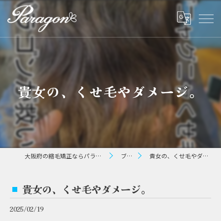
貴女の、くせ毛やダメージ。
大阪府の縮毛矯正ならパラゴン ヘアー
ブログ
貴女の、くせ毛やダメージ。
貴女の、くせ毛やダメージ。
2025/02/19