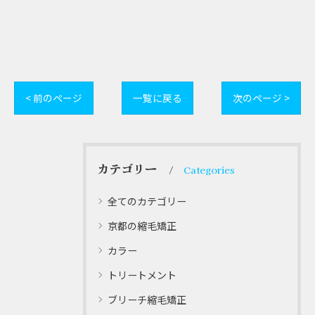
< 前のページ
一覧に戻る
次のページ >
カテゴリー
Categories
全てのカテゴリー
京都の縮毛矯正
カラー
トリートメント
ブリーチ縮毛矯正