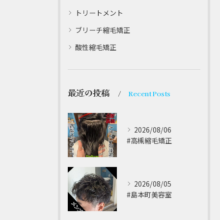
トリートメント
ブリーチ縮毛矯正
酸性縮毛矯正
最近の投稿
Recent Posts
2026/08/06
#高槻縮毛矯正 ⁡
2026/08/05
#島本町美容室 ⁡