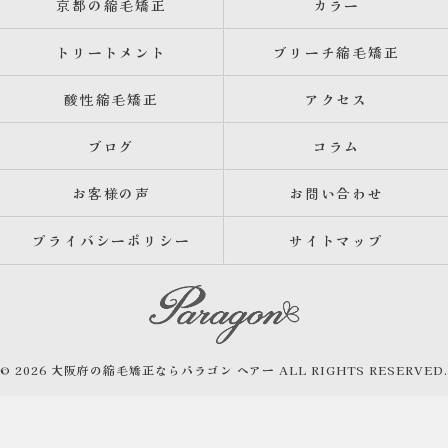
京都の縮毛矯正
カラー
トリートメント
ブリーチ縮毛矯正
酸性縮毛矯正
アクセス
ブログ
コラム
お客様の声
お問い合わせ
プライバシーポリシー
サイトマップ
© 2026 大阪府の縮毛矯正ならパラゴン ヘアー ALL RIGHTS RESERVED.