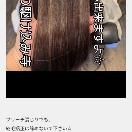
ブリーチ混じりでも、
縮毛矯正は諦めないで下さい☆