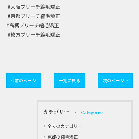
⁡ #大阪ブリーチ縮毛矯正⁡
⁡ #京都ブリーチ縮毛矯正⁡
#⁡高槻ブリーチ縮毛矯正⁡
⁡ #枚方ブリーチ縮毛矯正
< 前のページ
一覧に戻る
次のページ >
カテゴリー
Categories
全てのカテゴリー
京都の縮毛矯正