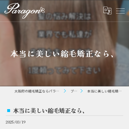
本当に美しい縮毛矯正なら、
大阪府の縮毛矯正ならパラゴン ヘアー
ブログ
本当に美しい縮毛矯正なら、
本当に美しい縮毛矯正なら、
2025/03/19