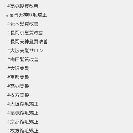
⁡ #高槻髪質改善⁡
#長岡天神縮毛矯正
⁡ #茨木髪質改善⁡
⁡ #長岡京髪質改善⁡
⁡ #長岡天神髪質改善⁡
⁡ #大阪美髪サロン
⁡ #梅田髪質改善⁡
⁡ #大阪美髪⁡
⁡ #京都美髪⁡
⁡ #高槻美髪⁡⁡
⁡ #枚方美髪
⁡ #大阪縮毛矯正⁡⁡
⁡ #高槻縮毛矯正
⁡ #京都縮毛矯正⁡⁡
⁡ #枚方縮毛矯正⁡