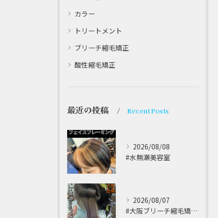
カラー
トリートメント
ブリーチ縮毛矯正
酸性縮毛矯正
最近の投稿
Recent Posts
2026/08/08
#水無瀬美容室⁡
2026/08/07
#大阪ブリーチ縮毛矯正 ⁡