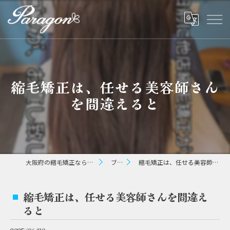
縮毛矯正は、任せる美容師さん
を間違えると
大阪府の縮毛矯正ならパラゴン ヘアー
ブログ
縮毛矯正は、任せる美容師さんを間違えると
縮毛矯正は、任せる美容師さんを間違え
ると