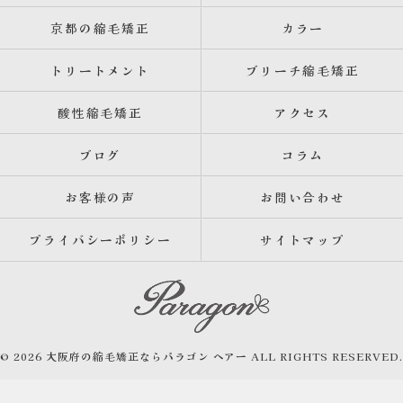
京都の縮毛矯正
カラー
トリートメント
ブリーチ縮毛矯正
酸性縮毛矯正
アクセス
ブログ
コラム
お客様の声
お問い合わせ
プライバシーポリシー
サイトマップ
© 2026 大阪府の縮毛矯正ならパラゴン ヘアー ALL RIGHTS RESERVED.