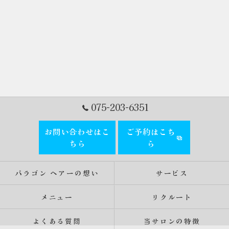
075-203-6351
お問い合わせはこ
ご予約はこち
ちら
ら
パラゴン ヘアーの想い
サービス
メニュー
リクルート
よくある質問
当サロンの特徴