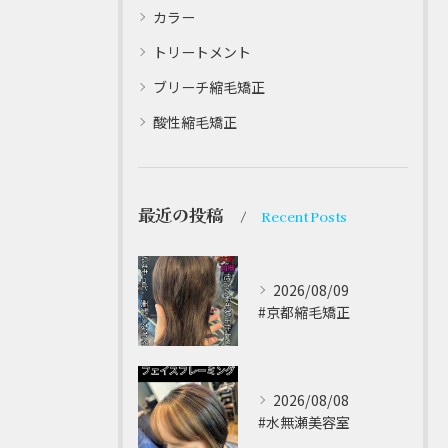
カラー
トリートメント
ブリーチ縮毛矯正
酸性縮毛矯正
最近の投稿
Recent Posts
2026/08/09
#京都縮毛矯正 ⁡
2026/08/08
#水無瀬美容室⁡