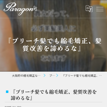
『ブリーチ髪でも縮毛矯正、髪
質改善を諦めるな』
大阪府の縮毛矯正ならパラゴン ヘアー
ブログ
『ブリーチ髪でも縮毛矯正、髪質改善を諦めるな』
『ブリーチ髪でも縮毛矯正、髪質改善を
諦めるな』