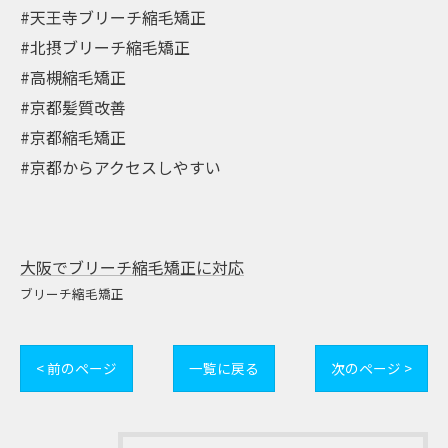
#天王寺ブリーチ縮毛矯正
#北摂ブリーチ縮毛矯正
#高槻縮毛矯正
#京都髪質改善
#京都縮毛矯正
#京都からアクセスしやすい
大阪でブリーチ縮毛矯正に対応
ブリーチ縮毛矯正
< 前のページ
一覧に戻る
次のページ >