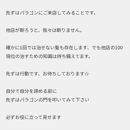
先ずはパラゴンにご来店してみることです。
他店が断ろうと、我々は断りません。
確かに1回では治せない髪も存在します、でも他店の100
倍位の治すための知識は持ち備えてます。
先ずは行動です、お待ちしております☆
自分で自分を諦める前に
先ずはパラゴンの門を叩いてみて下さい
必ずお役に立って見せます