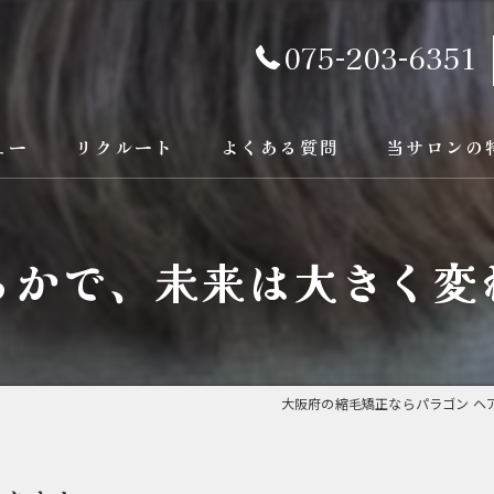
075-203-6351
ュー
リクルート
よくある質問
当サロンの
京都の縮毛矯
るかで、未来は大きく変
カラー
トリートメン
ブリーチ縮毛
大阪府の縮毛矯正ならパラゴン ヘ
酸性縮毛矯正