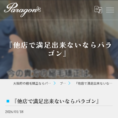
『他店で満足出来ないならパラ
ゴン』
大阪府の縮毛矯正ならパラゴン ヘアー
ブログ
『他店で満足出来ないならパラゴン』
『他店で満足出来ないならパラゴン』
2026/01/18