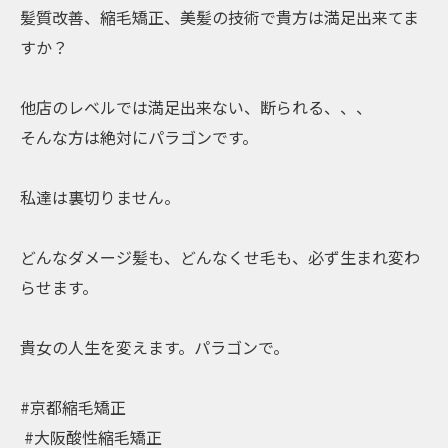
髪質改善、縮毛矯正、美髪の技術で貴方は満足出来てま
すか？
他店のレベルでは満足出来ない、断られる、、、
そんな方は絶対にパラゴンです。
私達は裏切りません。
どんなダメージ髪も、どんなくせ毛も、必ず生まれ変わ
らせます。
貴女の人生を変えます。パラゴンで。
⁡#京都縮毛矯正 ⁡
⁡ #大阪酸性縮毛矯正 ⁡