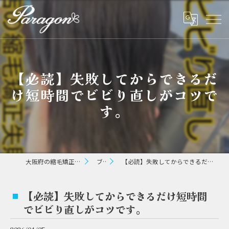
【必読】失敗してからできるだ
け短時間でビビり直しがコツで
す。
大阪府の縮毛矯正ならパラゴン ヘアー
ブログ
【必読】失敗してからできるだけ短時間でビビり直しがコツです。
【必読】失敗してからできるだけ短時間
でビビり直しがコツです。