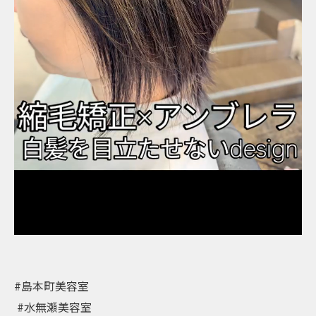
#島本町美容室⁡
⁡ #水無瀬美容室⁡